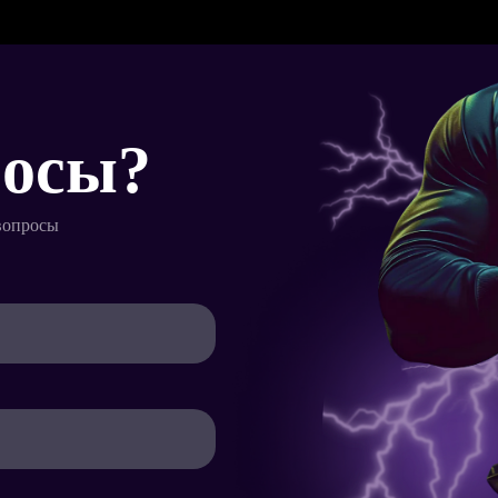
Товары:
росы?
вопросы
Итого:
руб.
Имя*
Телефон*