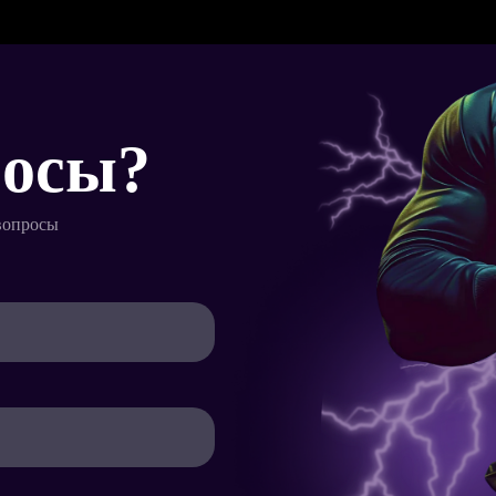
Товары:
росы?
вопросы
Итого:
руб.
Имя*
Телефон*