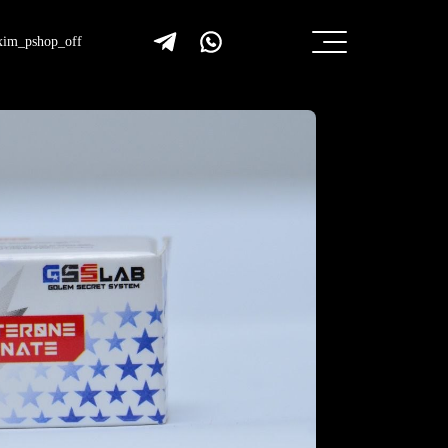
im_pshop_off