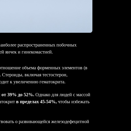
наиболее распространенных побочных
й яичек и гинекомастией.
отношение объема форменных элементов (в
 Стероиды, включая тестостерон,
одит к увеличению гематокрита.
я
от 39% до 52%.
Однако для людей с массой
матокрит
в пределах 45-54%,
чтобы избежать
твовать о развивающейся железодефецитной