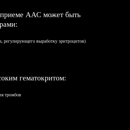
 приеме ААС может быть
рами:
а, регулирующего выработку эритроцитов)
соким гематокритом:
ия тромбов