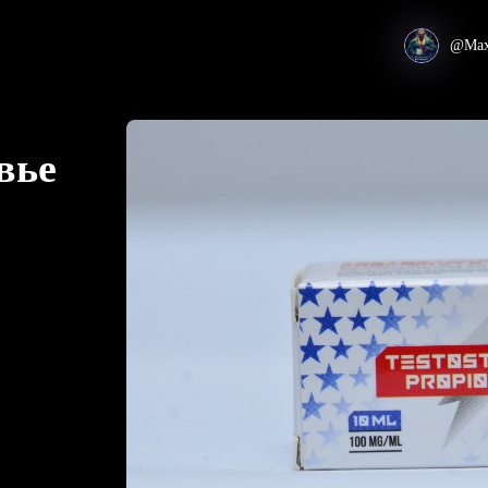
@Max
вье