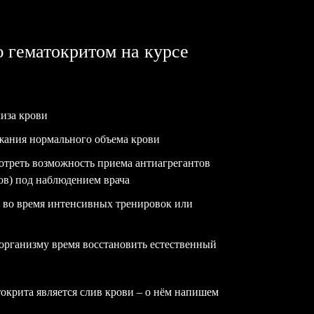
 гематокритом на курсе
лиза крови
жания нормального объема крови
отреть возможность приема антиагрегантов
ов) под наблюдением врача
о во время интенсивных тренировок или
организму время восстановить естественный
крита является слив крови – о нём напишем