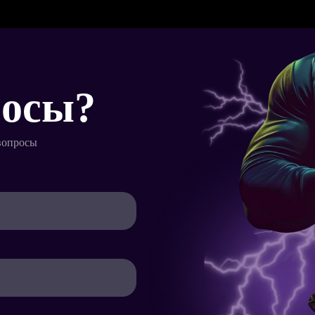
Товары:
росы?
вопросы
Итого:
руб.
Имя*
Телефон*