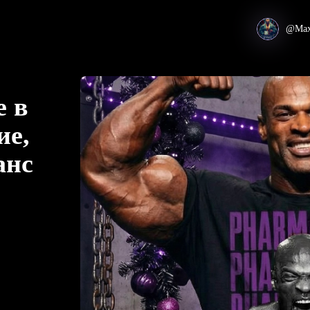
@Max
е в
ие,
анс