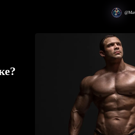
@Max
ке?