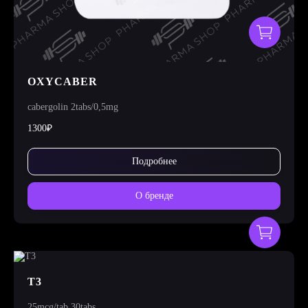
OXYCABER
cabergolin 2tabs/0,5mg
1300₽
Подробнее
О бренде
T3
25mcg/tab 30tabs