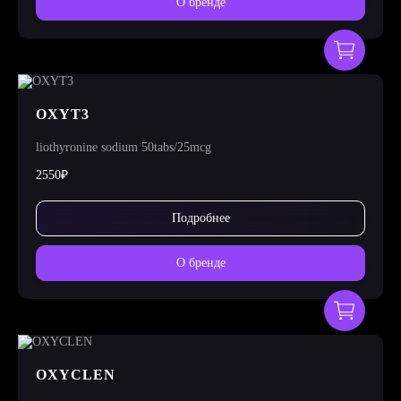
О бренде
OXYT3
liothyronine sodium 50tabs/25mcg
2550₽
Подробнее
О бренде
OXYCLEN